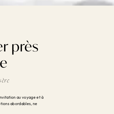
r près
re
sère
invitation au voyage et à
ptions abordables, ne