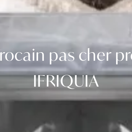
rocain pas cher pr
IFRIQUIA