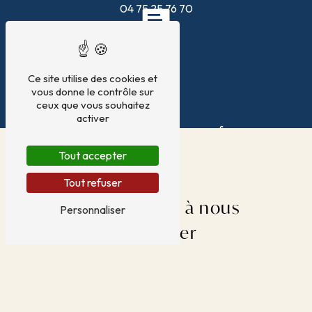
04 75 25 76 70
Ce site utilise des cookies et
vous donne le contrôle sur
ceux que vous souhaitez
E-mail
activer
ifriquia-pierrelatte@orange.fr
Tout accepter
Tout refuser
N'hésitez pas à nous
Personnaliser
contacter