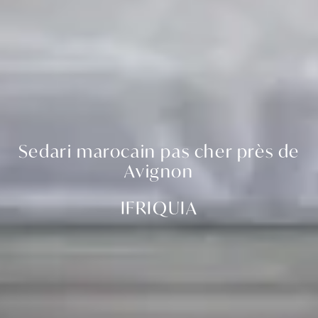
Sedari marocain pas cher près de
Avignon
IFRIQUIA