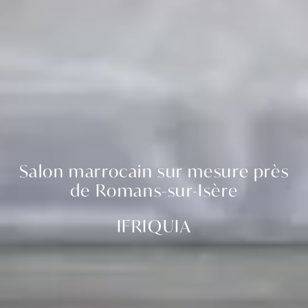
Salon marrocain sur mesure près
de Romans-sur-Isère
IFRIQUIA