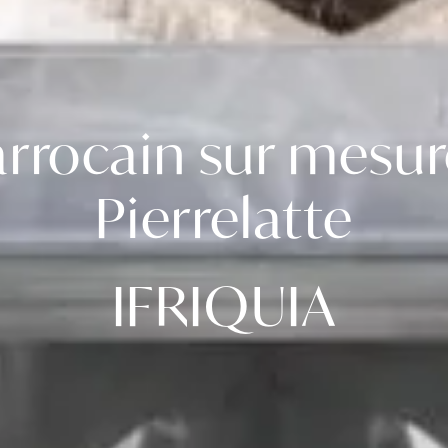
rrocain sur mesur
Pierrelatte
IFRIQUIA