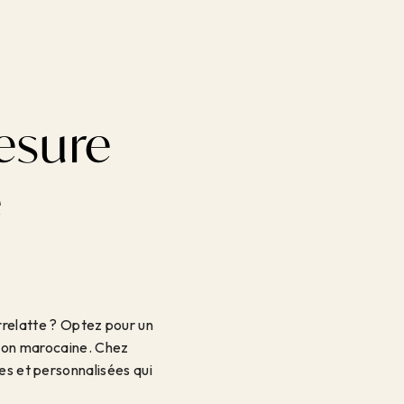
esure
e
rrelatte ? Optez pour un
ition marocaine. Chez
ues et personnalisées qui